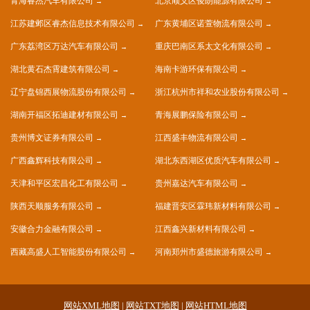
青海睿杰汽车有限公司
北京顺义区俊朗能源有限公司
江苏建邺区睿杰信息技术有限公司
广东黄埔区诺萱物流有限公司
广东荔湾区万达汽车有限公司
重庆巴南区系太文化有限公司
湖北黄石杰霄建筑有限公司
海南卡游环保有限公司
辽宁盘锦西展物流股份有限公司
浙江杭州市祥和农业股份有限公司
湖南开福区拓迪建材有限公司
青海展鹏保险有限公司
贵州博文证券有限公司
江西盛丰物流有限公司
广西鑫辉科技有限公司
湖北东西湖区优质汽车有限公司
天津和平区宏昌化工有限公司
贵州嘉达汽车有限公司
陕西天顺服务有限公司
福建晋安区霖玮新材料有限公司
安徽合力金融有限公司
江西鑫兴新材料有限公司
西藏高盛人工智能股份有限公司
河南郑州市盛德旅游有限公司
网站XML地图
|
网站TXT地图
|
网站HTML地图